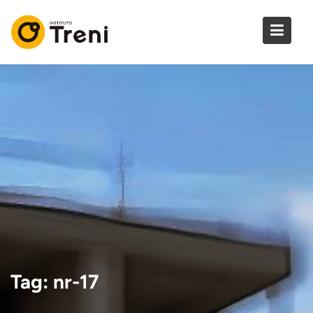
Skip
to
content
Tag:
nr-17