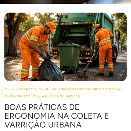
,
NR-17 - Ergonomia
NR-38 - Atividades de Limpeza Urbana e Manejo
,
de Resíduos Sólidos
Segurança do Trabalho
BOAS PRÁTICAS DE
ERGONOMIA NA COLETA E
VARRIÇÃO URBANA