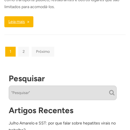
limitados para acomodá-los.
Leia mais
Paginação
1
2
Próximo
de
posts
Pesquisar
Artigos Recentes
Julho Amarelo e SST: por que falar sobre hepatites virais no