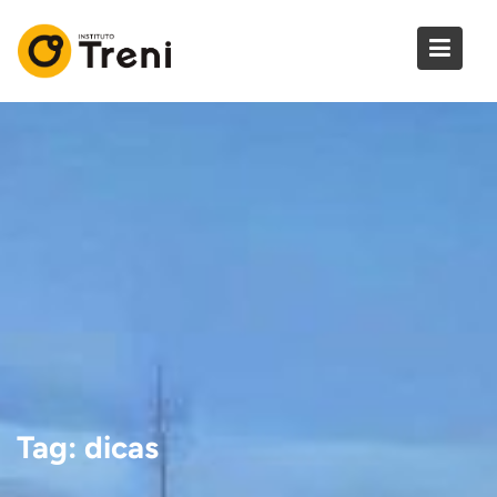
Skip
to
content
Tag:
dicas