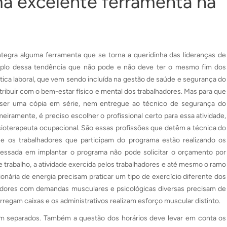
ma excelente ferramenta na
tegra alguma ferramenta que se torna a queridinha das lideranças de
mplo dessa tendência que não pode e não deve ter o mesmo fim dos
tica laboral, que vem sendo incluída na gestão de saúde e segurança do
tribuir com o bem-estar físico e mental dos trabalhadores. Mas para que
e ser uma cópia em série, nem entregue ao técnico de segurança do
meiramente, é preciso escolher o profissional certo para essa atividade,
isioterapeuta ocupacional. São essas profissões que detêm a técnica do
e os trabalhadores que participam do programa estão realizando os
ressada em implantar o programa não pode solicitar o orçamento por
e trabalho, a atividade exercida pelos trabalhadores e até mesmo o ramo
nária de energia precisam praticar um tipo de exercício diferente dos
lhadores com demandas musculares e psicológicas diversas precisam de
regam caixas e os administrativos realizam esforço muscular distinto.
jam separados. Também a questão dos horários deve levar em conta os