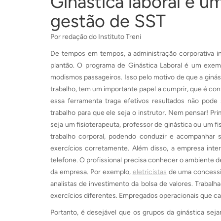
Ginástica laboral é u
gestão de SST
Por redação do Instituto Treni
De tempos em tempos, a administração corporativa in
plantão. O programa de Ginástica Laboral é um exe
modismos passageiros. Isso pelo motivo de que a ginás
trabalho, tem um importante papel a cumprir, que é con
essa ferramenta traga efetivos resultados não pod
trabalho para que ele seja o instrutor. Nem pensar! Pri
seja um fisioterapeuta, professor de ginástica ou um f
trabalho corporal, podendo conduzir e acompanhar s
exercícios corretamente. Além disso, a empresa inte
telefone. O profissional precisa conhecer o ambiente d
da empresa. Por exemplo,
eletricistas
de uma concessio
analistas de investimento da bolsa de valores. Traba
exercícios diferentes. Empregados operacionais que car
Portanto, é desejável que os grupos da ginástica se