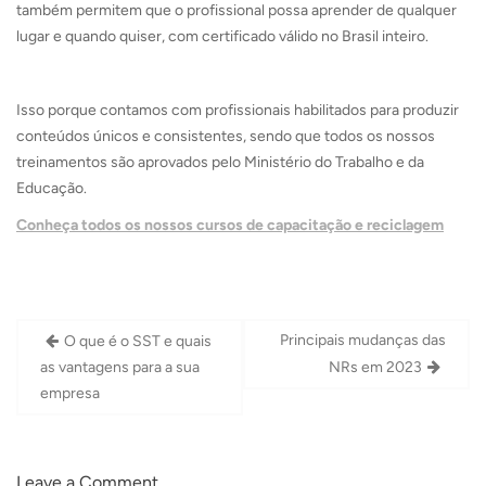
também permitem que o profissional possa aprender de qualquer
lugar e quando quiser, com certificado válido no Brasil inteiro.
Isso porque contamos com profissionais habilitados para produzir
conteúdos únicos e consistentes, sendo que todos os nossos
treinamentos são aprovados pelo Ministério do Trabalho e da
Educação.
Conheça todos os nossos cursos de capacitação e reciclagem
Navegação
Principais mudanças das
O que é o SST e quais
de
as vantagens para a sua
NRs em 2023
Post
empresa
Leave a Comment