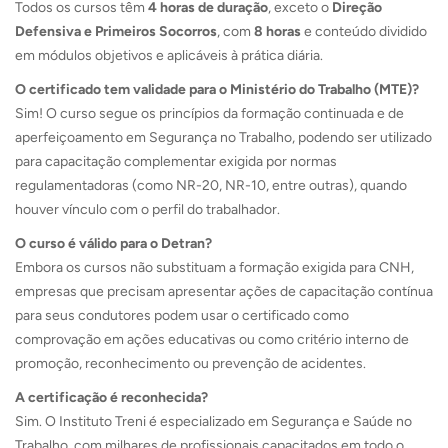
Todos os cursos têm
4 horas de duração
, exceto o
Direção
Defensiva e Primeiros Socorros
, com
8 horas
e conteúdo dividido
em módulos objetivos e aplicáveis à prática diária.
O certificado tem validade para o Ministério do Trabalho (MTE)?
Sim! O curso segue os princípios da formação continuada e de
aperfeiçoamento em Segurança no Trabalho, podendo ser utilizado
para capacitação complementar exigida por normas
regulamentadoras (como NR-20, NR-10, entre outras), quando
houver vínculo com o perfil do trabalhador.
O curso é válido para o Detran?
Embora os cursos não substituam a formação exigida para CNH,
empresas que precisam apresentar ações de capacitação contínua
para seus condutores podem usar o certificado como
comprovação em ações educativas ou como critério interno de
promoção, reconhecimento ou prevenção de acidentes.
A certificação é reconhecida?
Sim. O Instituto Treni é especializado em Segurança e Saúde no
Trabalho, com milhares de profissionais capacitados em todo o