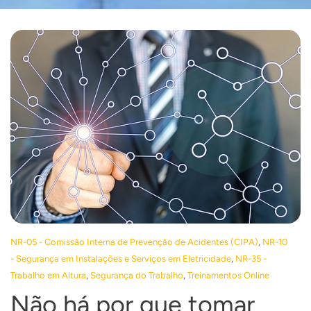
,
NR-05 - Comissão Interna de Prevenção de Acidentes (CIPA)
NR-10
,
- Segurança em Instalações e Serviços em Eletricidade
NR-35 -
,
,
Trabalho em Altura
Segurança do Trabalho
Treinamentos Online
Não há por que tomar