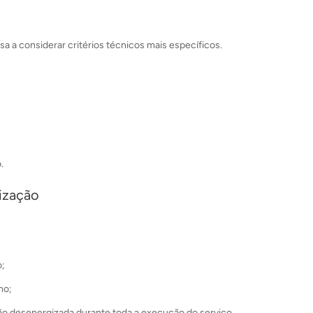
a a considerar critérios técnicos mais específicos.
.
ização
o;
ho;
o desenergizada durante toda a execução do serviço.