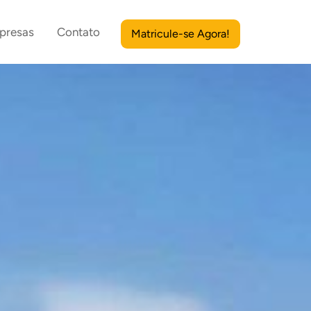
presas
Contato
Matricule-se Agora!