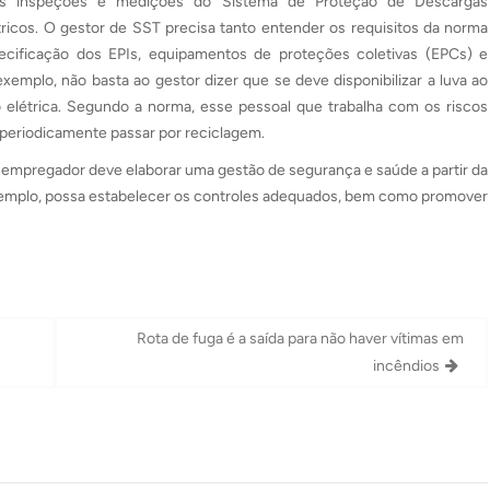
às inspeções e medições do Sistema de Proteção de Descargas
icos. O gestor de SST precisa tanto entender os requisitos da norma
pecificação dos EPIs, equipamentos de proteções coletivas (EPCs) e
exemplo, não basta ao gestor dizer que se deve disponibilizar a luva ao
o elétrica. Segundo a norma, esse pessoal que trabalha com os riscos
 periodicamente passar por reciclagem.
o empregador deve elaborar uma gestão de segurança e saúde a partir da
 exemplo, possa estabelecer os controles adequados, bem como promover
Rota de fuga é a saída para não haver vítimas em
incêndios