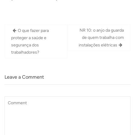
Navegação
NR 10: o anjo da guarda
O que fazer para
de
de quem trabalha com
proteger a saúde e
Post
segurança dos
instalações elétricas
trabalhadores?
Leave a Comment