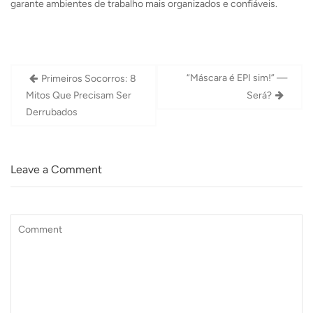
garante ambientes de trabalho mais organizados e confiáveis.
Navegação
“Máscara é EPI sim!” —
Primeiros Socorros: 8
de
Mitos Que Precisam Ser
Será?
Post
Derrubados
Leave a Comment