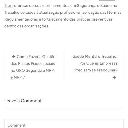
Treni
oferece cursos e treinamentos em Segurança e Saúde no
Trabalho voltados à atualização profissional, aplicação das Normas
Regulamentadoras e fortalecimento das práticas preventivas
dentro das organizações.
Navegação
Saúde Mental e Trabalho:
Como Fazer a Gestão
de
Por Que as Empresas
dos Riscos Psicossociais
Post
Precisam se Preocupar?
no GRO Segundo a NR-1
e NR-17
Leave a Comment