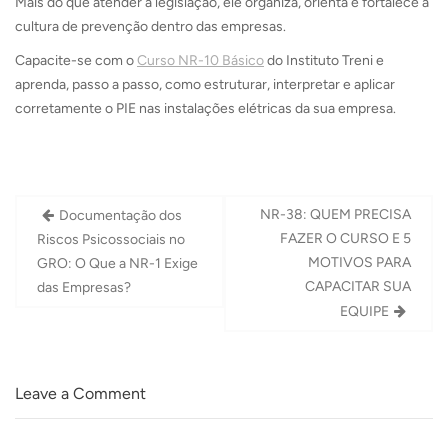
Mais do que atender à legislação, ele organiza, orienta e fortalece a
cultura de prevenção dentro das empresas.
Capacite-se com o
Curso NR-10 Básico
do Instituto Treni e
aprenda, passo a passo, como estruturar, interpretar e aplicar
corretamente o PIE nas instalações elétricas da sua empresa.
Navegação
NR-38: QUEM PRECISA
Documentação dos
de
FAZER O CURSO E 5
Riscos Psicossociais no
Post
MOTIVOS PARA
GRO: O Que a NR-1 Exige
CAPACITAR SUA
das Empresas?
EQUIPE
Leave a Comment