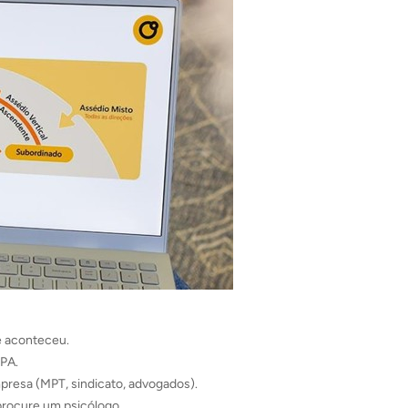
e aconteceu.
IPA.
presa (MPT, sindicato, advogados).
procure um psicólogo.