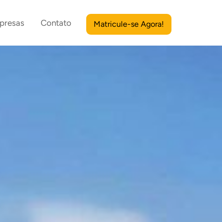
presas
Contato
Matricule-se Agora!