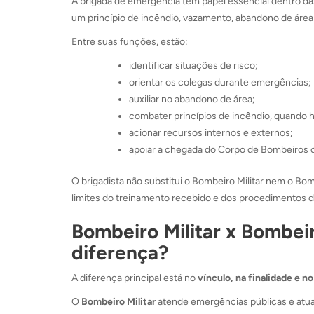
A brigada de emergência tem papel essencial dentro da
um princípio de incêndio, vazamento, abandono de área
Entre suas funções, estão:
identificar situações de risco;
orientar os colegas durante emergências;
auxiliar no abandono de área;
combater princípios de incêndio, quando 
acionar recursos internos e externos;
apoiar a chegada do Corpo de Bombeiros o
O brigadista não substitui o Bombeiro Militar nem o Bomb
limites do treinamento recebido e dos procedimentos 
Bombeiro Militar x Bombeiro
diferença?
A diferença principal está no
vínculo, na finalidade e 
O
Bombeiro Militar
atende emergências públicas e atua