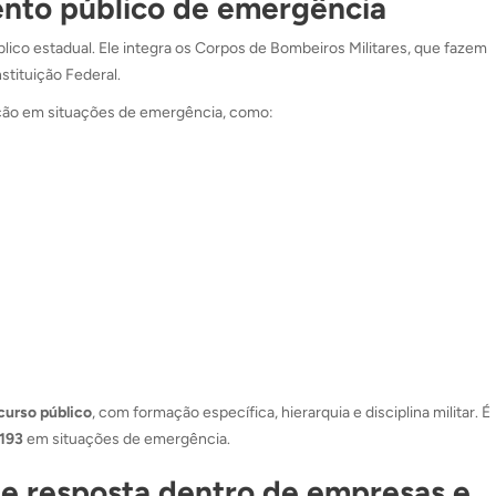
ento público de emergência
úblico estadual. Ele integra os Corpos de Bombeiros Militares, que fazem
stituição Federal.
ação em situações de emergência, como:
curso público
, com formação específica, hierarquia e disciplina militar. É
193
em situações de emergência.
 e resposta dentro de empresas e