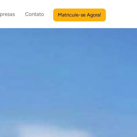
presas
Contato
Matricule-se Agora!