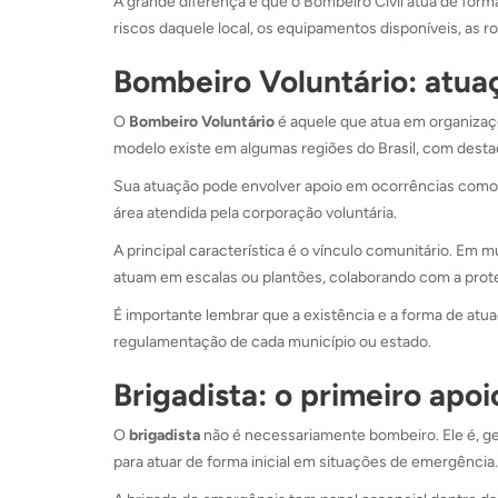
A grande diferença é que o Bombeiro Civil atua de for
riscos daquele local, os equipamentos disponíveis, as 
Bombeiro Voluntário: atua
O
Bombeiro Voluntário
é aquele que atua em organizaç
modelo existe em algumas regiões do Brasil, com desta
Sua atuação pode envolver apoio em ocorrências como 
área atendida pela corporação voluntária.
A principal característica é o vínculo comunitário. Em
atuam em escalas ou plantões, colaborando com a prote
É importante lembrar que a existência e a forma de at
regulamentação de cada município ou estado.
Brigadista: o primeiro apo
O
brigadista
não é necessariamente bombeiro. Ele é, g
para atuar de forma inicial em situações de emergência.