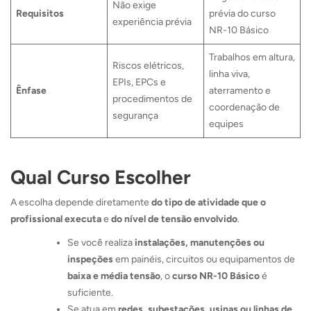
Não exige
Requisitos
prévia do curso
experiência prévia
NR-10 Básico
Trabalhos em altura,
Riscos elétricos,
linha viva,
EPIs, EPCs e
Ênfase
aterramento e
procedimentos de
coordenação de
segurança
equipes
Qual Curso Escolher
A escolha depende diretamente
do tipo de atividade que o
profissional executa
e
do nível de tensão envolvido
.
Se você realiza
instalações, manutenções ou
inspeções
em painéis, circuitos ou equipamentos de
baixa e média tensão
, o
curso NR-10 Básico
é
suficiente.
Se atua em
redes, subestações, usinas ou linhas de