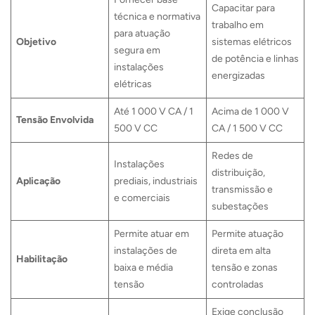
Capacitar para
técnica e normativa
trabalho em
para atuação
Objetivo
sistemas elétricos
segura em
de potência e linhas
instalações
energizadas
elétricas
Até 1 000 V CA / 1
Acima de 1 000 V
Tensão Envolvida
500 V CC
CA / 1 500 V CC
Redes de
Instalações
distribuição,
Aplicação
prediais, industriais
transmissão e
e comerciais
subestações
Permite atuar em
Permite atuação
instalações de
direta em alta
Habilitação
baixa e média
tensão e zonas
tensão
controladas
Exige conclusão